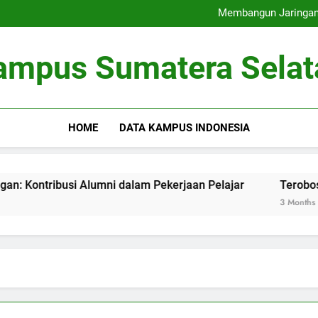
Universitas Ramah Lingkung
Membangun Jaringan:
Terobosan pada Penda
Memaksimalkan Bas
Universitas Ramah Lingkung
ampus Sumatera Selat
Membangun Jaringan:
Terobosan pada Penda
Memaksimalkan Bas
HOME
DATA KAMPUS INDONESIA
ibusi Alumni dalam Pekerjaan Pelajar
Terobosan pada 
3 Months Ago