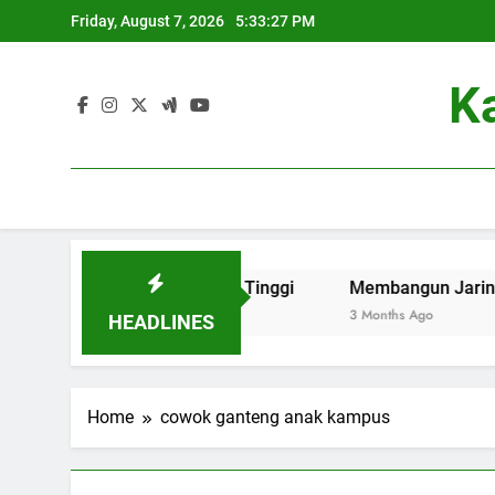
Skip
Friday, August 7, 2026
5:33:27 PM
to
content
K
riendly di Perguruan Tinggi
Membangun Jaringan: Kontr
3 Months Ago
HEADLINES
Home
cowok ganteng anak kampus