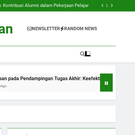
an: Proyek Eco-friendly di Perguruan Tinggi
 Kontribusi Alumni dalam Pekerjaan Pelajar
mpingan Tugas Akhir: Keefektifan Pelatihan
Akademik
is Data Siswa untuk Kesuksesan Akademik
an: Proyek Eco-friendly di Perguruan Tinggi
an
 Kontribusi Alumni dalam Pekerjaan Pelajar
NEWSLETTER
RANDOM NEWS
mpingan Tugas Akhir: Keefektifan Pelatihan
Akademik
is Data Siswa untuk Kesuksesan Akademik
Pendampingan Tugas Akhir: Keefektifan Pelatihan Akademik