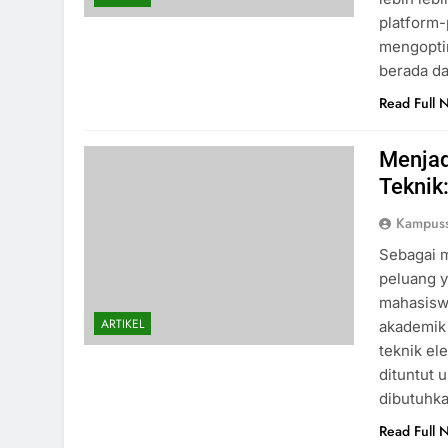
platform-
mengoptim
berada da
Read Full 
Menjad
Teknik
Kampus
Sebagai m
peluang y
mahasiswa
ARTIKEL
akademik 
teknik ele
dituntut 
dibutuhk
Read Full 