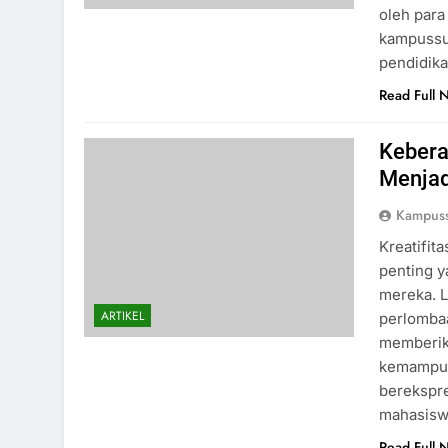
oleh para
kampussu
pendidika
Read Full 
Kebera
Menjad
Kampus
Kreatifit
penting 
mereka. L
ARTIKEL
perlombaa
memberik
kemampua
berekspre
mahasisw
Read Full 