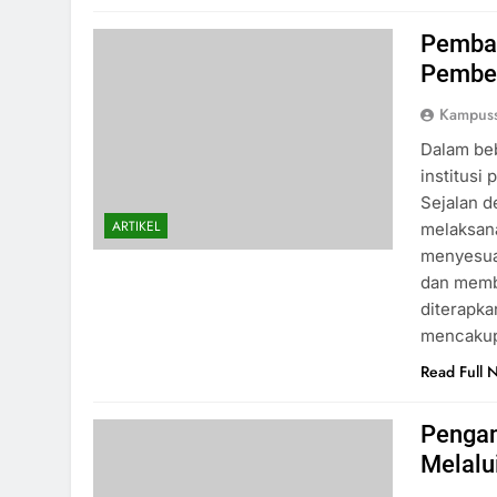
Pembah
Pembela
Kampus
Dalam beb
institusi
Sejalan 
ARTIKEL
melaksana
menyesua
dan memb
diterapka
mencaku
Read Full 
Pengam
Melalui