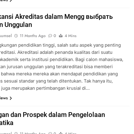
ikansi Akreditas dalam Mengg выбрать
n Unggulan
sumsel
11 Months Ago
0
4 Mins
gkungan pendidikan tinggi, salah satu aspek yang penting
reditasi. Akreditasi adalah penanda kualitas dari suatu
kademik serta institusi pendidikan. Bagi calon mahasiswa,
n jurusan unggulan yang terakreditasi bisa memberi
n bahwa mereka mereka akan mendapat pendidikan yang
as sesuai standar yang telah ditentukan. Tak hanya itu,
i juga merupakan pertimbangan krusial di…
News
gan dan Prospek dalam Pengelolaan
atika
sumsel
11 Months Ago
0
4 Mins