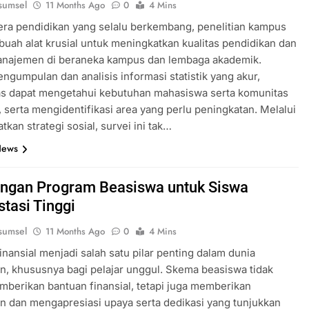
sumsel
11 Months Ago
0
4 Mins
era pendidikan yang selalu berkembang, penelitian kampus
buah alat krusial untuk meningkatkan kualitas pendidikan dan
anajemen di beraneka kampus dan lembaga akademik.
engumpulan dan analisis informasi statistik yang akur,
as dapat mengetahui kebutuhan mahasiswa serta komunitas
 serta mengidentifikasi area yang perlu peningkatan. Melalui
kan strategi sosial, survei ini tak…
News
ngan Program Beasiswa untuk Siswa
stasi Tinggi
sumsel
11 Months Ago
0
4 Mins
inansial menjadi salah satu pilar penting dalam dunia
n, khususnya bagi pelajar unggul. Skema beasiswa tidak
berikan bantuan finansial, tetapi juga memberikan
 dan mengapresiasi upaya serta dedikasi yang tunjukkan