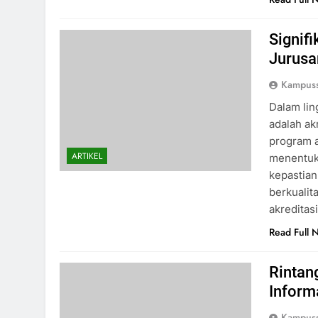
Signif
Jurusa
Kampus
Dalam lin
adalah ak
program a
ARTIKEL
menentuka
kepastia
berkualit
akreditas
Read Full 
Rintan
Inform
Kampus