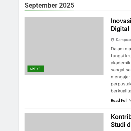
September 2025
Inovas
Digital
Kampus
Dalam mas
fungsi kr
akademik.
ARTIKEL
sangat sa
mengajar
perpustak
berkualit
Read Full 
Kontri
Studi d