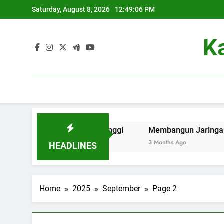
Skip
Saturday, August 8, 2026
12:49:07 PM
to
content
K
 di Perguruan Tinggi
Membangun Jaringan: Kontribusi A
3 Months Ago
HEADLINES
Home
2025
September
Page 2