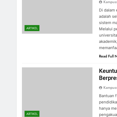
Kampus
Di dalam 
adalah se
sistem m
ARTIKEL
Melalui p
universit
akademik,
memanfaat
Read Full 
Keuntu
Berpre
Kampus
Bantuan f
pendidika
hanya mem
ARTIKEL
pengakuan