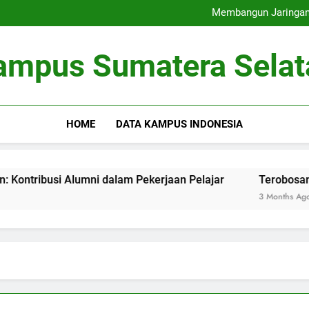
Universitas Ramah Lingkung
Membangun Jaringan:
Terobosan pada Penda
Memaksimalkan Bas
Universitas Ramah Lingkung
ampus Sumatera Selat
Membangun Jaringan:
Terobosan pada Penda
Memaksimalkan Bas
HOME
DATA KAMPUS INDONESIA
lumni dalam Pekerjaan Pelajar
Terobosan pada Pendam
3 Months Ago