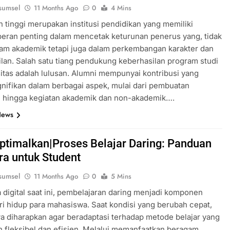
sumsel
11 Months Ago
0
4 Mins
 tinggi merupakan institusi pendidikan yang memiliki
peran penting dalam mencetak keturunan penerus yang, tidak
am akademik tetapi juga dalam perkembangan karakter dan
lan. Salah satu tiang pendukung keberhasilan program studi
sitas adalah lulusan. Alumni mempunyai kontribusi yang
gnifikan dalam berbagai aspek, mulai dari pembuatan
m hingga kegiatan akademik dan non-akademik….
News
timalkan|Proses Belajar Daring: Panduan
ra untuk Student
sumsel
11 Months Ago
0
5 Mins
 digital saat ini, pembelajaran daring menjadi komponen
ari hidup para mahasiswa. Saat kondisi yang berubah cepat,
 diharapkan agar beradaptasi terhadap metode belajar yang
ih fleksibel dan efisien. Melalui memanfaatkan beragam