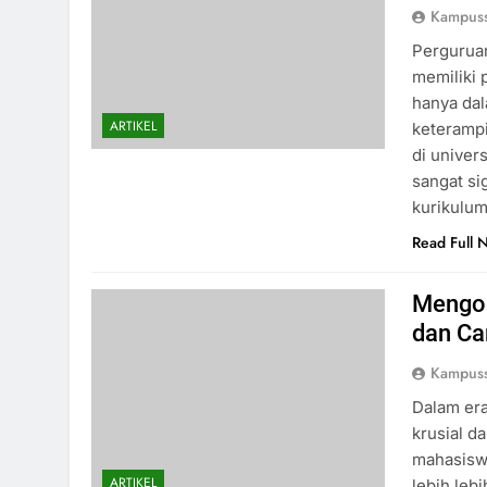
Kampus
Perguruan
memiliki 
hanya dal
ARTIKEL
keterampi
di univer
sangat si
kurikulu
Read Full 
Mengop
dan Ca
Kampus
Dalam era
krusial d
mahasiswa
ARTIKEL
lebih leb