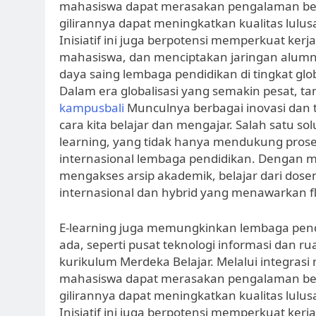
mahasiswa dapat merasakan pengalaman belaj
gilirannya dapat meningkatkan kualitas lulus
Inisiatif ini juga berpotensi memperkuat kerj
mahasiswa, dan menciptakan jaringan alumni
daya saing lembaga pendidikan di tingkat glob
Dalam era globalisasi yang semakin pesat, t
kampusbali
Munculnya berbagai inovasi dan 
cara kita belajar dan mengajar. Salah satu s
learning, yang tidak hanya mendukung proses
internasional lembaga pendidikan. Dengan m
mengakses arsip akademik, belajar dari dose
internasional dan hybrid yang menawarkan fle
E-learning juga memungkinkan lembaga pen
ada, seperti pusat teknologi informasi dan 
kurikulum Merdeka Belajar. Melalui integrasi
mahasiswa dapat merasakan pengalaman belaj
gilirannya dapat meningkatkan kualitas lulus
Inisiatif ini juga berpotensi memperkuat kerj