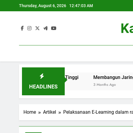
Skip
Thursday, August 6, 2026
12:47:03 AM
to
content
K
iendly di Perguruan Tinggi
Membangun Jaringan: Kontri
3 Months Ago
HEADLINES
Home
Artikel
Pelaksanaan E-Learning dalam r