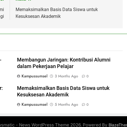
mi
Memaksimalkan Basis Data Siswa untuk
gi
Kesuksesan Akademik
-
Membangun Jaringan: Kontribusi Alumni
dalam Pekerjaan Pelajar
Kampussumsel
3 Months Ago
0
r:
Memaksimalkan Basis Data Siswa untuk
Kesuksesan Akademik
Kampussumsel
5 Months Ago
0
smatic - News WordPress Theme 2026. Powered By
BlazeThe