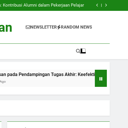
an: Proyek Eco-friendly di Perguruan Tinggi
 Kontribusi Alumni dalam Pekerjaan Pelajar
mpingan Tugas Akhir: Keefektifan Pelatihan
Akademik
is Data Siswa untuk Kesuksesan Akademik
an: Proyek Eco-friendly di Perguruan Tinggi
an
 Kontribusi Alumni dalam Pekerjaan Pelajar
NEWSLETTER
RANDOM NEWS
mpingan Tugas Akhir: Keefektifan Pelatihan
Akademik
is Data Siswa untuk Kesuksesan Akademik
endampingan Tugas Akhir: Keefektifan Pelatihan Akademik