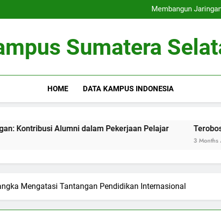
Universitas Ramah Lingkung
Membangun Jaringan:
Terobosan pada Penda
Memaksimalkan Bas
Universitas Ramah Lingkung
ampus Sumatera Selat
Membangun Jaringan:
Terobosan pada Penda
Memaksimalkan Bas
HOME
DATA KAMPUS INDONESIA
busi Alumni dalam Pekerjaan Pelajar
Terobosan pada P
3 Months Ago
angka Mengatasi Tantangan Pendidikan Internasional