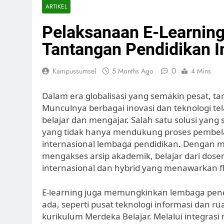
ARTIKEL
Pelaksanaan E-Learnin
Tantangan Pendidikan I
0
Kampussumsel
5 Months Ago
4 Mins
Dalam era globalisasi yang semakin pesat, t
Munculnya berbagai inovasi dan teknologi t
belajar dan mengajar. Salah satu solusi yang
yang tidak hanya mendukung proses pembelaj
internasional lembaga pendidikan. Dengan m
mengakses arsip akademik, belajar dari dose
internasional dan hybrid yang menawarkan fle
E-learning juga memungkinkan lembaga pen
ada, seperti pusat teknologi informasi dan 
kurikulum Merdeka Belajar. Melalui integrasi