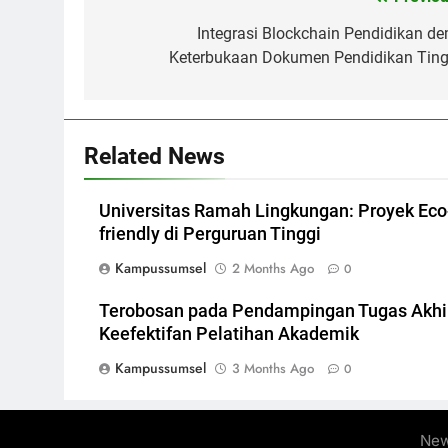
Post
navigation
Integrasi Blockchain Pendidikan de
Keterbukaan Dokumen Pendidikan Ting
Related News
Universitas Ramah Lingkungan: Proyek Eco
friendly di Perguruan Tinggi
Kampussumsel
2 Months Ago
0
Terobosan pada Pendampingan Tugas Akhi
Keefektifan Pelatihan Akademik
Kampussumsel
3 Months Ago
0
New