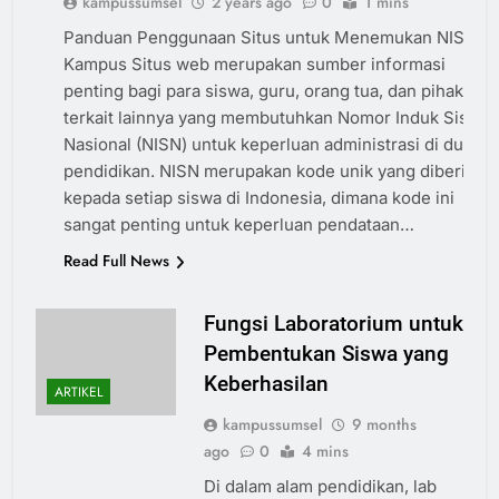
kampussumsel
2 years ago
0
1 mins
ARTIKEL
Panduan Penggunaan Situs untuk Menemukan NISN
Kampus Situs web merupakan sumber informasi
penting bagi para siswa, guru, orang tua, dan pihak
terkait lainnya yang membutuhkan Nomor Induk Siswa
Nasional (NISN) untuk keperluan administrasi di dunia
pendidikan. NISN merupakan kode unik yang diberikan
kepada setiap siswa di Indonesia, dimana kode ini
sangat penting untuk keperluan pendataan…
Read Full News
Fungsi Laboratorium untuk
Pembentukan Siswa yang
Keberhasilan
ARTIKEL
kampussumsel
9 months
ago
0
4 mins
Di dalam alam pendidikan, lab