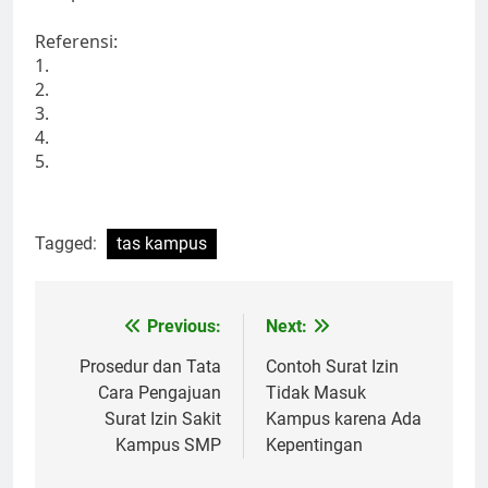
Referensi:
1.
2.
3.
4.
5.
Tagged:
tas kampus
Post
Previous:
Next:
navigation
Prosedur dan Tata
Contoh Surat Izin
Cara Pengajuan
Tidak Masuk
Surat Izin Sakit
Kampus karena Ada
Kampus SMP
Kepentingan