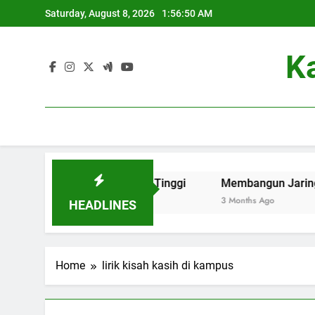
Skip
Saturday, August 8, 2026
1:56:50 AM
to
content
K
o-friendly di Perguruan Tinggi
Membangun Jaringan: Kon
3 Months Ago
HEADLINES
Home
lirik kisah kasih di kampus