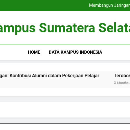
Universitas Ramah Lingkung
Membangun Jaringan:
Terobosan pada Penda
Memaksimalkan Bas
Universitas Ramah Lingkung
ampus Sumatera Selat
Membangun Jaringan:
Terobosan pada Penda
Memaksimalkan Bas
HOME
DATA KAMPUS INDONESIA
tribusi Alumni dalam Pekerjaan Pelajar
Terobosan pa
3 Months Ago