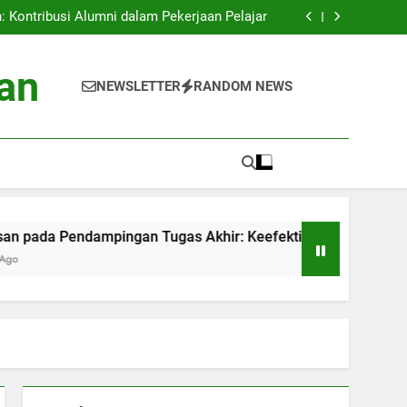
an: Proyek Eco-friendly di Perguruan Tinggi
 Kontribusi Alumni dalam Pekerjaan Pelajar
mpingan Tugas Akhir: Keefektifan Pelatihan
Akademik
is Data Siswa untuk Kesuksesan Akademik
an: Proyek Eco-friendly di Perguruan Tinggi
an
 Kontribusi Alumni dalam Pekerjaan Pelajar
NEWSLETTER
RANDOM NEWS
mpingan Tugas Akhir: Keefektifan Pelatihan
Akademik
is Data Siswa untuk Kesuksesan Akademik
da Pendampingan Tugas Akhir: Keefektifan Pelatihan Akadem