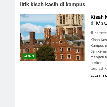
lirik kisah kasih di kampus
Kisah 
di Mas
Kampus
Kisah Kas
Kampus m
dan kenan
ARTIKEL
menjadi 
berkemban
terpisah
Read Full 