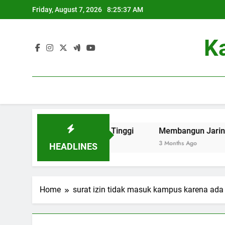
Skip
Friday, August 7, 2026
8:25:37 AM
to
content
K
friendly di Perguruan Tinggi
Membangun Jaringan: Kontr
3 Months Ago
HEADLINES
Home
surat izin tidak masuk kampus karena ada