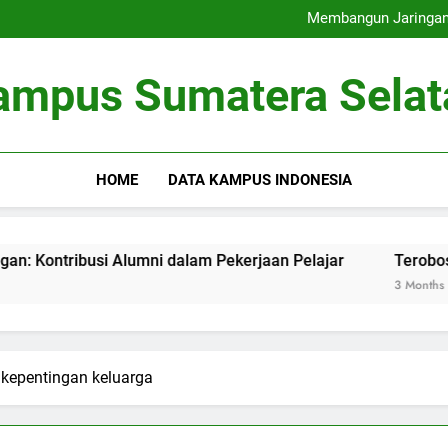
Universitas Ramah Lingkung
Membangun Jaringan:
Terobosan pada Penda
Memaksimalkan Bas
Universitas Ramah Lingkung
ampus Sumatera Selat
Membangun Jaringan:
Terobosan pada Penda
Memaksimalkan Bas
HOME
DATA KAMPUS INDONESIA
ibusi Alumni dalam Pekerjaan Pelajar
Terobosan pada
3 Months Ago
 kepentingan keluarga