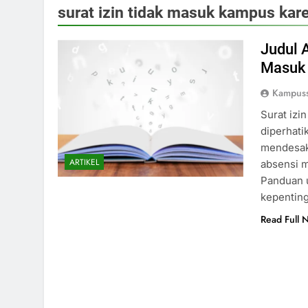
surat izin tidak masuk kampus kar
Judul 
Masuk 
Kampus
Surat izi
diperhati
mendesak.
ARTIKEL
absensi m
Panduan u
kepenting
Read Full 