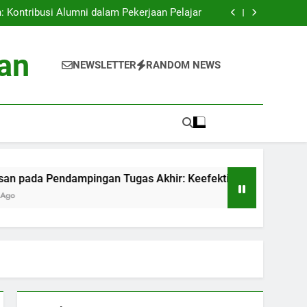
an: Proyek Eco-friendly di Perguruan Tinggi
 Kontribusi Alumni dalam Pekerjaan Pelajar
mpingan Tugas Akhir: Keefektifan Pelatihan
Akademik
is Data Siswa untuk Kesuksesan Akademik
an: Proyek Eco-friendly di Perguruan Tinggi
an
 Kontribusi Alumni dalam Pekerjaan Pelajar
NEWSLETTER
RANDOM NEWS
mpingan Tugas Akhir: Keefektifan Pelatihan
Akademik
is Data Siswa untuk Kesuksesan Akademik
 Pendampingan Tugas Akhir: Keefektifan Pelatihan Akademik