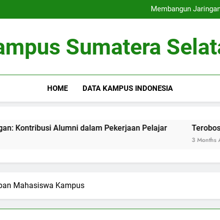
Universitas Ramah Lingkung
Membangun Jaringan:
Terobosan pada Penda
Memaksimalkan Bas
Universitas Ramah Lingkung
ampus Sumatera Selat
Membangun Jaringan:
Terobosan pada Penda
Memaksimalkan Bas
HOME
DATA KAMPUS INDONESIA
i Alumni dalam Pekerjaan Pelajar
Terobosan pada Pen
3 Months Ago
dupan Mahasiswa Kampus