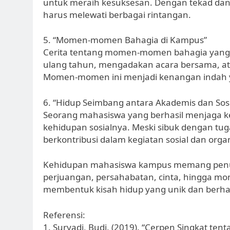
untuk meraih kesuksesan. Dengan tekad dan ke
harus melewati berbagai rintangan.
5. “Momen-momen Bahagia di Kampus”
Cerita tentang momen-momen bahagia yang 
ulang tahun, mengadakan acara bersama, ata
Momen-momen ini menjadi kenangan indah y
6. “Hidup Seimbang antara Akademis dan Sosi
Seorang mahasiswa yang berhasil menjaga k
kehidupan sosialnya. Meski sibuk dengan tu
berkontribusi dalam kegiatan sosial dan orga
Kehidupan mahasiswa kampus memang penuh d
perjuangan, persahabatan, cinta, hingga m
membentuk kisah hidup yang unik dan berha
Referensi:
1. Suryadi, Budi. (2019). “Cerpen Singkat t