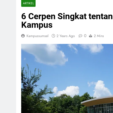
ARTIKEL
6 Cerpen Singkat tent
Kampus
0
Kampussumsel
2 Years Ago
2 Mins