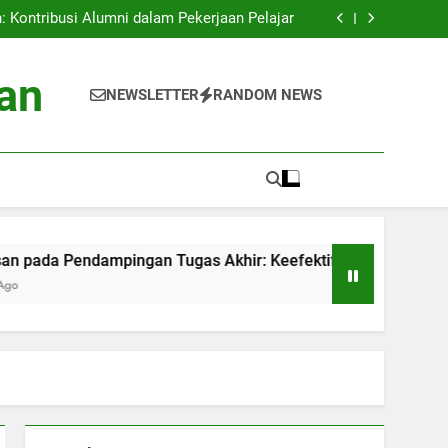
an: Proyek Eco-friendly di Perguruan Tinggi
 Kontribusi Alumni dalam Pekerjaan Pelajar
mpingan Tugas Akhir: Keefektifan Pelatihan
Akademik
is Data Siswa untuk Kesuksesan Akademik
an: Proyek Eco-friendly di Perguruan Tinggi
an
 Kontribusi Alumni dalam Pekerjaan Pelajar
NEWSLETTER
RANDOM NEWS
mpingan Tugas Akhir: Keefektifan Pelatihan
Akademik
is Data Siswa untuk Kesuksesan Akademik
dampingan Tugas Akhir: Keefektifan Pelatihan Akademik