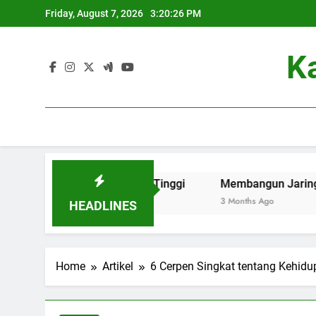
Skip
Friday, August 7, 2026
3:20:27 PM
to
content
K
dly di Perguruan Tinggi
Membangun Jaringan: Kontribus
3 Months Ago
HEADLINES
Home
Artikel
6 Cerpen Singkat tentang Kehi