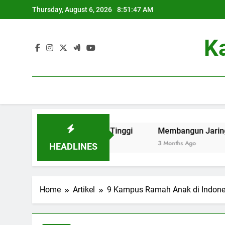
Skip
Thursday, August 6, 2026
8:51:48 AM
to
content
K
ly di Perguruan Tinggi
Membangun Jaringan: Kontribusi
3 Months Ago
HEADLINES
Home
Artikel
9 Kampus Ramah Anak di Indones