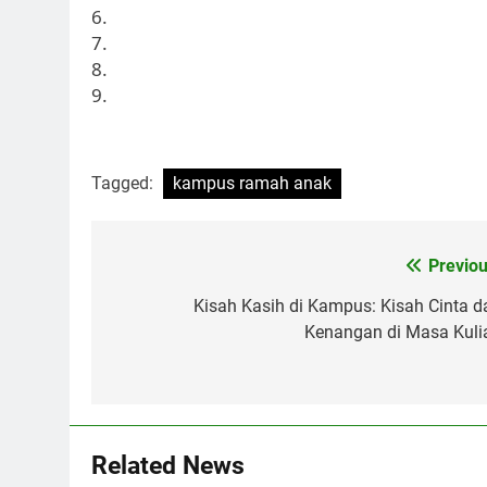
6.
7.
8.
9.
Tagged:
kampus ramah anak
Post
Previou
navigation
Kisah Kasih di Kampus: Kisah Cinta d
Kenangan di Masa Kuli
Related News