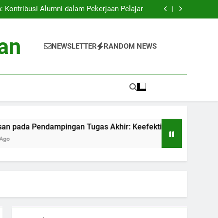
an: Proyek Eco-friendly di Perguruan Tinggi
 Kontribusi Alumni dalam Pekerjaan Pelajar
mpingan Tugas Akhir: Keefektifan Pelatihan
Akademik
is Data Siswa untuk Kesuksesan Akademik
an: Proyek Eco-friendly di Perguruan Tinggi
an
 Kontribusi Alumni dalam Pekerjaan Pelajar
NEWSLETTER
RANDOM NEWS
mpingan Tugas Akhir: Keefektifan Pelatihan
Akademik
is Data Siswa untuk Kesuksesan Akademik
ampingan Tugas Akhir: Keefektifan Pelatihan Akademik