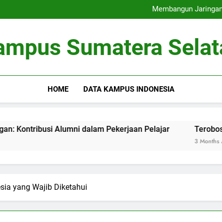
Universitas Ramah Lingkung
Membangun Jaringan:
Terobosan pada Penda
Memaksimalkan Bas
Universitas Ramah Lingkung
ampus Sumatera Selat
Membangun Jaringan:
Terobosan pada Penda
Memaksimalkan Bas
HOME
DATA KAMPUS INDONESIA
 Alumni dalam Pekerjaan Pelajar
Terobosan pada Pend
3 Months Ago
ia yang Wajib Diketahui