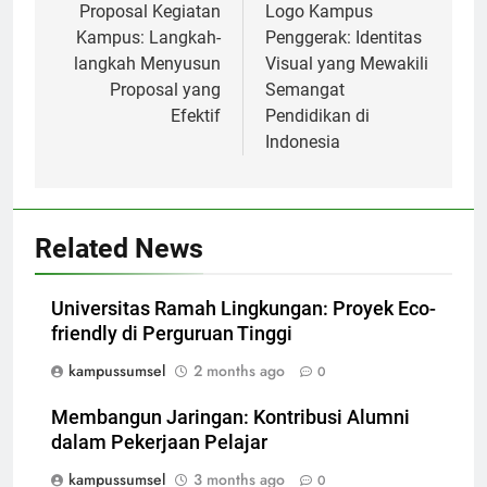
navigation
Proposal Kegiatan
Logo Kampus
Kampus: Langkah-
Penggerak: Identitas
langkah Menyusun
Visual yang Mewakili
Proposal yang
Semangat
Efektif
Pendidikan di
Indonesia
Related News
Universitas Ramah Lingkungan: Proyek Eco-
friendly di Perguruan Tinggi
kampussumsel
2 months ago
0
Membangun Jaringan: Kontribusi Alumni
dalam Pekerjaan Pelajar
kampussumsel
3 months ago
0