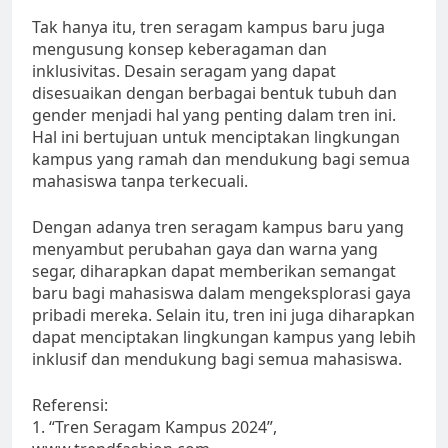
Tak hanya itu, tren seragam kampus baru juga
mengusung konsep keberagaman dan
inklusivitas. Desain seragam yang dapat
disesuaikan dengan berbagai bentuk tubuh dan
gender menjadi hal yang penting dalam tren ini.
Hal ini bertujuan untuk menciptakan lingkungan
kampus yang ramah dan mendukung bagi semua
mahasiswa tanpa terkecuali.
Dengan adanya tren seragam kampus baru yang
menyambut perubahan gaya dan warna yang
segar, diharapkan dapat memberikan semangat
baru bagi mahasiswa dalam mengeksplorasi gaya
pribadi mereka. Selain itu, tren ini juga diharapkan
dapat menciptakan lingkungan kampus yang lebih
inklusif dan mendukung bagi semua mahasiswa.
Referensi:
1. “Tren Seragam Kampus 2024”,