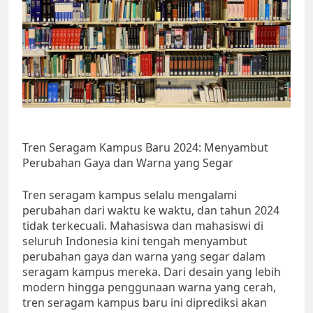
Tren Seragam Kampus Baru 2024: Menyambut
Perubahan Gaya dan Warna yang Segar
Tren seragam kampus selalu mengalami
perubahan dari waktu ke waktu, dan tahun 2024
tidak terkecuali. Mahasiswa dan mahasiswi di
seluruh Indonesia kini tengah menyambut
perubahan gaya dan warna yang segar dalam
seragam kampus mereka. Dari desain yang lebih
modern hingga penggunaan warna yang cerah,
tren seragam kampus baru ini diprediksi akan