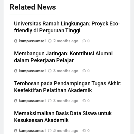
Related News
Universitas Ramah Lingkungan: Proyek Eco-
friendly di Perguruan Tinggi
kampussumsel
2 months ago
0
Membangun Jaringan: Kontribusi Alumni
dalam Pekerjaan Pelajar
kampussumsel
3 months ago
0
Terobosan pada Pendampingan Tugas Akhir:
Keefektifan Pelatihan Akademik
kampussumsel
3 months ago
0
Memaksimalkan Basis Data Siswa untuk
Kesuksesan Akademik
kampussumsel
5 months ago
0