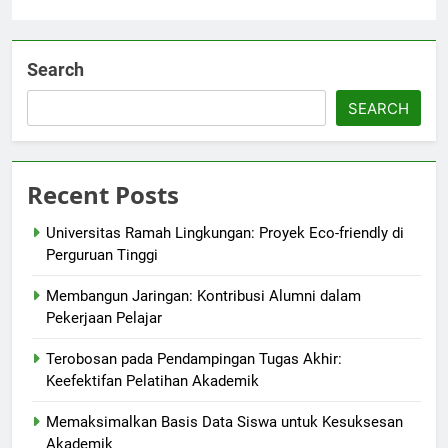
Search
SEARCH
Recent Posts
Universitas Ramah Lingkungan: Proyek Eco-friendly di
Perguruan Tinggi
Membangun Jaringan: Kontribusi Alumni dalam
Pekerjaan Pelajar
Terobosan pada Pendampingan Tugas Akhir:
Keefektifan Pelatihan Akademik
Memaksimalkan Basis Data Siswa untuk Kesuksesan
Akademik