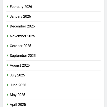
February 2026
January 2026
December 2025
November 2025
October 2025
September 2025
August 2025
July 2025
June 2025
May 2025
April 2025