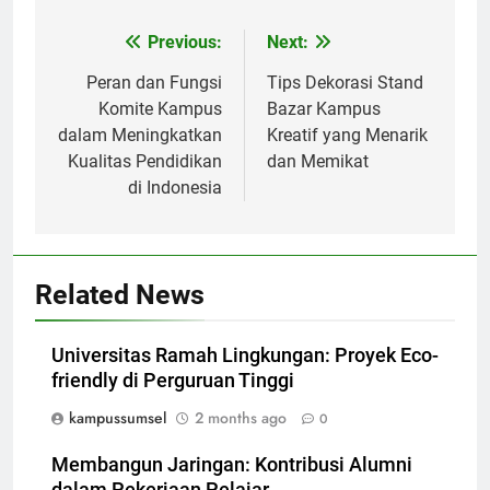
Post
Previous:
Next:
navigation
Peran dan Fungsi
Tips Dekorasi Stand
Komite Kampus
Bazar Kampus
dalam Meningkatkan
Kreatif yang Menarik
Kualitas Pendidikan
dan Memikat
di Indonesia
Related News
Universitas Ramah Lingkungan: Proyek Eco-
friendly di Perguruan Tinggi
kampussumsel
2 months ago
0
Membangun Jaringan: Kontribusi Alumni
dalam Pekerjaan Pelajar