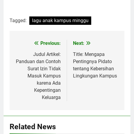
Tagged:
lagu anak kampus minggu
Post
Previous:
Next:
navigation
Judul Artikel:
Title: Mengapa
Panduan dan Contoh
Pentingnya Pidato
Surat Izin Tidak
tentang Kebersihan
Masuk Kampus
Lingkungan Kampus
karena Ada
Kepentingan
Keluarga
Related News