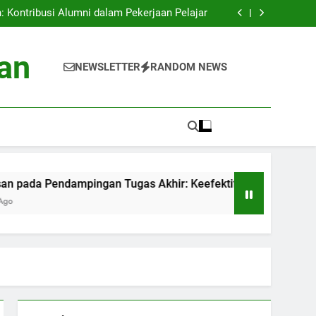
an: Proyek Eco-friendly di Perguruan Tinggi
 Kontribusi Alumni dalam Pekerjaan Pelajar
mpingan Tugas Akhir: Keefektifan Pelatihan
Akademik
is Data Siswa untuk Kesuksesan Akademik
an: Proyek Eco-friendly di Perguruan Tinggi
an
 Kontribusi Alumni dalam Pekerjaan Pelajar
NEWSLETTER
RANDOM NEWS
mpingan Tugas Akhir: Keefektifan Pelatihan
Akademik
is Data Siswa untuk Kesuksesan Akademik
ampingan Tugas Akhir: Keefektifan Pelatihan Akademik