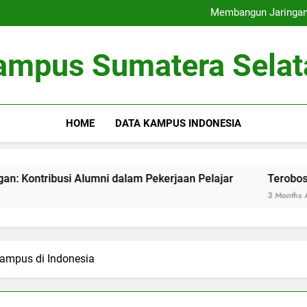
Universitas Ramah Lingkung
Membangun Jaringan:
Terobosan pada Penda
Memaksimalkan Bas
Universitas Ramah Lingkung
ampus Sumatera Selat
Membangun Jaringan:
Terobosan pada Penda
Memaksimalkan Bas
HOME
DATA KAMPUS INDONESIA
i Alumni dalam Pekerjaan Pelajar
Terobosan pada Pend
3 Months Ago
Kampus di Indonesia