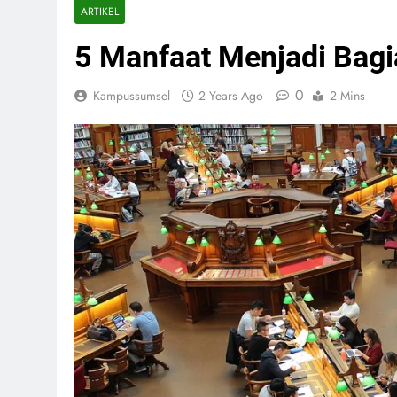
ARTIKEL
5 Manfaat Menjadi Bagi
0
Kampussumsel
2 Years Ago
2 Mins