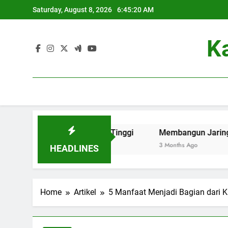
Skip
Saturday, August 8, 2026
6:45:21 AM
to
content
K
dly di Perguruan Tinggi
Membangun Jaringan: Kontribus
3 Months Ago
HEADLINES
Home
Artikel
5 Manfaat Menjadi Bagian dari 