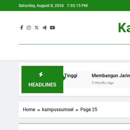
Skip
Saturday, August 8, 2026
7:55:16 PM
to
content
K
dly di Perguruan Tinggi
Membangun Jaringan: Kontribu
3 Months Ago
HEADLINES
Home
kampussumsel
Page 25