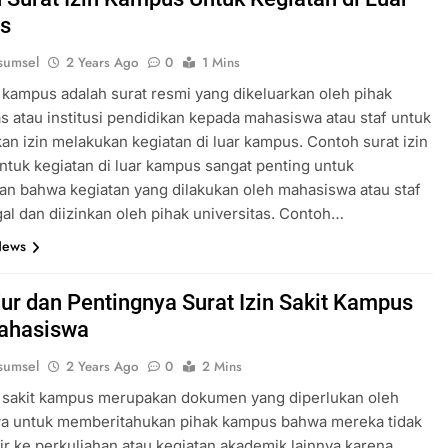
s
sumsel
2 Years Ago
0
1 Mins
n kampus adalah surat resmi yang dikeluarkan oleh pihak
as atau institusi pendidikan kepada mahasiswa atau staf untuk
n izin melakukan kegiatan di luar kampus. Contoh surat izin
tuk kegiatan di luar kampus sangat penting untuk
n bahwa kegiatan yang dilakukan oleh mahasiswa atau staf
gal dan diizinkan oleh pihak universitas. Contoh…
News
ur dan Pentingnya Surat Izin Sakit Kampus
ahasiswa
sumsel
2 Years Ago
0
2 Mins
n sakit kampus merupakan dokumen yang diperlukan oleh
a untuk memberitahukan pihak kampus bahwa mereka tidak
ir ke perkuliahan atau kegiatan akademik lainnya karena