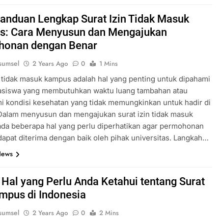
 Panduan Lengkap Surat Izin Tidak Masuk
: Cara Menyusun dan Mengajukan
honan dengan Benar
sumsel
2 Years Ago
0
1 Mins
n tidak masuk kampus adalah hal yang penting untuk dipahami
asiswa yang membutuhkan waktu luang tambahan atau
 kondisi kesehatan yang tidak memungkinkan untuk hadir di
Dalam menyusun dan mengajukan surat izin tidak masuk
da beberapa hal yang perlu diperhatikan agar permohonan
dapat diterima dengan baik oleh pihak universitas. Langkah…
News
 Hal yang Perlu Anda Ketahui tentang Surat
ampus di Indonesia
sumsel
2 Years Ago
0
2 Mins