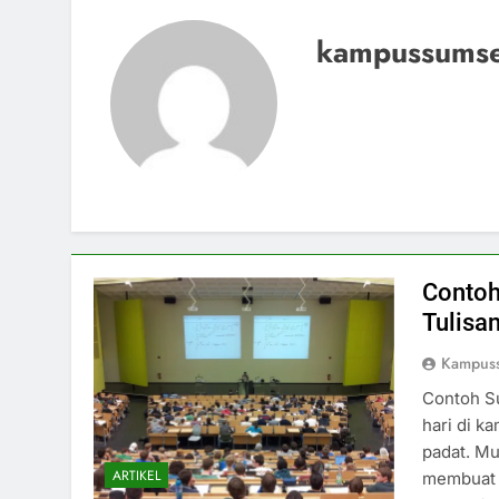
kampussumse
Contoh
Tulisa
Kampus
Contoh Su
hari di k
padat. Mu
ARTIKEL
membuat 