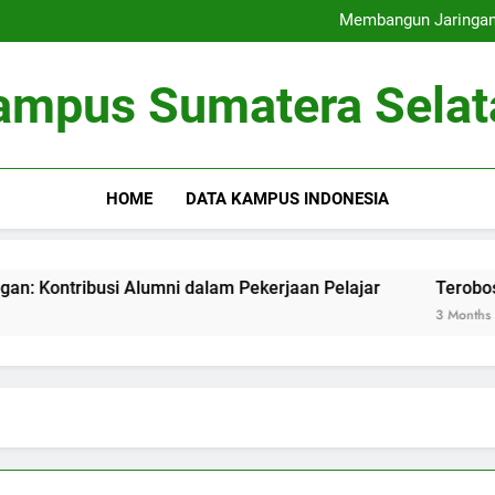
Universitas Ramah Lingkung
Membangun Jaringan:
Terobosan pada Penda
Memaksimalkan Bas
Universitas Ramah Lingkung
ampus Sumatera Selat
Membangun Jaringan:
Terobosan pada Penda
Memaksimalkan Bas
HOME
DATA KAMPUS INDONESIA
si Alumni dalam Pekerjaan Pelajar
Terobosan pada Pen
3 Months Ago