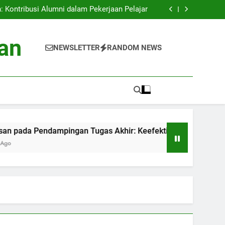
an: Proyek Eco-friendly di Perguruan Tinggi
 Kontribusi Alumni dalam Pekerjaan Pelajar
mpingan Tugas Akhir: Keefektifan Pelatihan
Akademik
is Data Siswa untuk Kesuksesan Akademik
an: Proyek Eco-friendly di Perguruan Tinggi
an
 Kontribusi Alumni dalam Pekerjaan Pelajar
NEWSLETTER
RANDOM NEWS
mpingan Tugas Akhir: Keefektifan Pelatihan
Akademik
is Data Siswa untuk Kesuksesan Akademik
dampingan Tugas Akhir: Keefektifan Pelatihan Akademik