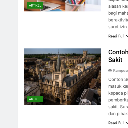
ARTIKEL
alasan ke
bagi mah
beraktivi
surat izi
Read Full 
Contoh
Sakit
Kampus
Contoh Su
masuk kam
kepada pi
ARTIKEL
pemberit
sakit. Su
dan pihak
Read Full 