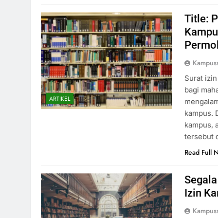
Title:
Kampus
Permo
Kampus
Surat izi
bagi mah
ARTIKEL
mengalami
kampus. 
kampus, a
tersebut 
Read Full 
Segala
Izin K
Kampus