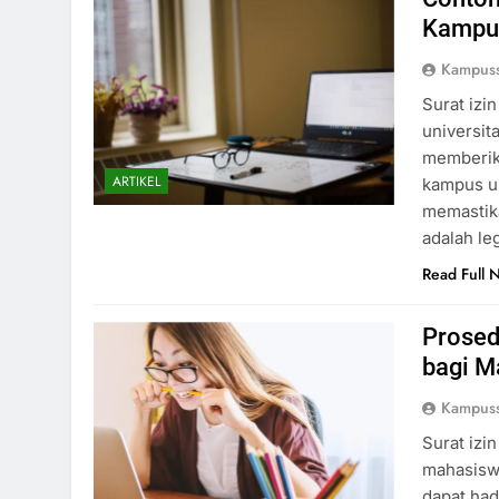
Kampu
Kampus
Surat izi
universit
memberika
ARTIKEL
kampus un
memastika
adalah le
Read Full 
Prosed
bagi M
Kampus
Surat izi
mahasisw
dapat had