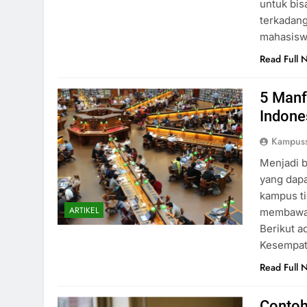
untuk bi
terkadang
mahasisw
Read Full 
5 Manf
Indone
Kampus
Menjadi b
yang dapa
kampus t
ARTIKEL
membawa 
Berikut a
Kesempat
Read Full 
Contoh